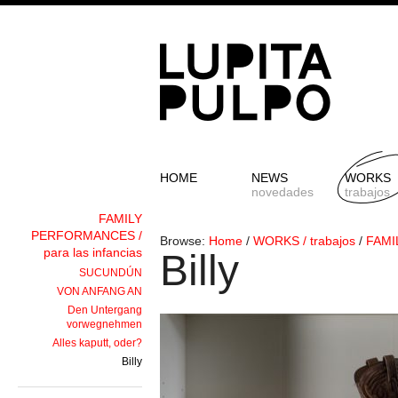
HOME
NEWS
WORKS
novedades
trabajos
FAMILY
PERFORMANCES /
Browse:
Home
/
WORKS / trabajos
/
FAMI
para las infancias
Billy
SUCUNDÚN
VON ANFANG AN
Den Untergang
vorwegnehmen
Alles kaputt, oder?
Billy