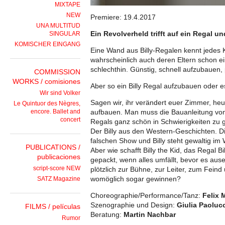
MIXTAPE
NEW
Premiere: 19.4.2017
UNA MULTITUD
Ein Revolverheld trifft auf ein Regal u
SINGULAR
KOMISCHER EINGANG
Eine Wand aus Billy-Regalen kennt jedes K
wahrscheinlich auch deren Eltern schon e
schlechthin. Günstig, schnell aufzubauen,
COMMISSION
WORKS / comisiones
Aber so ein Billy Regal aufzubauen oder 
Wir sind Volker
Sagen wir, ihr verändert euer Zimmer, heu
Le Quintuor des Nègres,
encore. Ballet and
aufbauen. Man muss die Bauanleitung von 
concert
Regals ganz schön in Schwierigkeiten zu g
Der Billy aus den Western-Geschichten. Die
falschen Show und Billy steht gewaltig im W
PUBLICATIONS /
Aber wie schafft Billy the Kid, das Regal
publicaciones
gepackt, wenn alles umfällt, bevor es ause
script-score NEW
plötzlich zur Bühne, zur Leiter, zum Fei
womöglich sogar gewinnen?
SATZ Magazine
Choreographie/Performance/Tanz:
Felix 
Szenographie und Design:
Giulia Paoluc
FILMS / películas
Beratung:
Martin Nachbar
Rumor