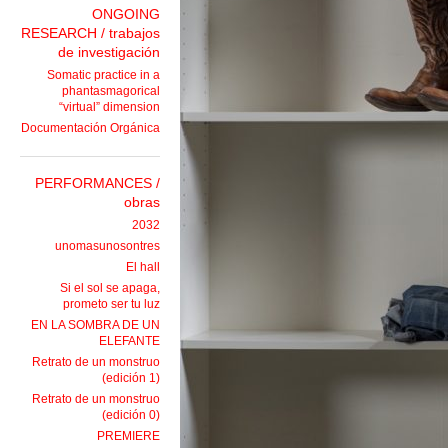
ONGOING
RESEARCH / trabajos
de investigación
Somatic practice in a
phantasmagorical
“virtual” dimension
Documentación Orgánica
PERFORMANCES /
obras
2032
unomasunosontres
El hall
Si el sol se apaga,
prometo ser tu luz
EN LA SOMBRA DE UN
ELEFANTE
Retrato de un monstruo
(edición 1)
Retrato de un monstruo
(edición 0)
PREMIERE