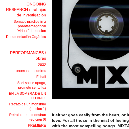
ONGOING
RESEARCH / trabajos
de investigación
Somatic practice in a
phantasmagorical
“virtual” dimension
Documentación Orgánica
PERFORMANCES /
obras
2032
unomasunosontres
El hall
Si el sol se apaga,
prometo ser tu luz
EN LA SOMBRA DE UN
ELEFANTE
Retrato de un monstruo
(edición 1)
It either goes easily from the heart, or
Retrato de un monstruo
(edición 0)
love. For all those in the mist of feeli
PREMIERE
with the most compelling songs. MIXTAP