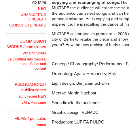
copying and rearranging of songs.
The 
MIXTAPE
MIXTAPE the audience will create the soun
NEW
the audience can select songs and can hear
UNA MULTITUD
personal mixtape. He is copying and samp
SINGULAR
experience, he is recalling the dance of hi
KOMISCHER EINGANG
MIXTAPE celebrated its premiere in 2006 
city of Berlin to retake the piece and show 
COMMISSION
years? How the new archive of body expe
WORKS / comisiones
Wir sind Volker
Le Quintuor des Nègres,
Concept/ Choreography/ Performance: F
encore. Ballet and
concert
Dramaturg: Ayara Hernandez Holz
Light design: Benjamin Schälike
PUBLICATIONS /
publicaciones
Mentor: Martin Nachbar
script-score NEW
SATZ Magazine
Soundtrack: the audience
Graphic design: VENADO
FILMS / películas
Production: LUPITA PULPO
Rumor