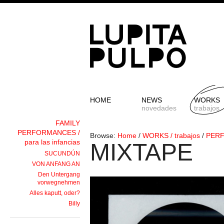
HOME
NEWS
WORKS
novedades
trabajos
FAMILY
PERFORMANCES /
Browse:
Home
/
WORKS / trabajos
/
PERF
para las infancias
MIXTAPE
SUCUNDÚN
VON ANFANG AN
Den Untergang
vorwegnehmen
Alles kaputt, oder?
Billy