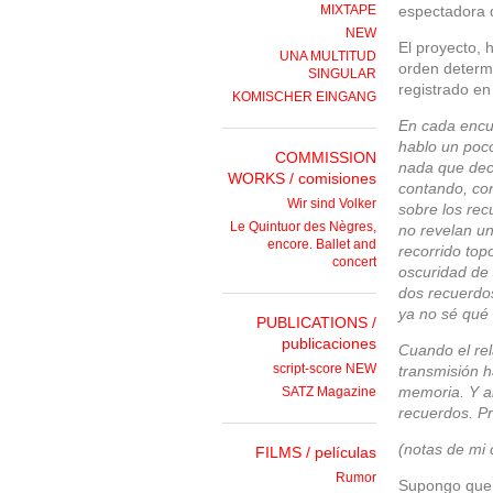
MIXTAPE
espectadora 
NEW
El proyecto, 
UNA MULTITUD
orden determ
SINGULAR
registrado en
KOMISCHER EINGANG
En cada encue
hablo un poco
COMMISSION
nada que deci
WORKS / comisiones
contando, con
Wir sind Volker
sobre los rec
Le Quintuor des Nègres,
no revelan un
encore. Ballet and
recorrido top
concert
oscuridad de 
dos recuerdos
ya no sé qué 
PUBLICATIONS /
publicaciones
Cuando el rel
script-score NEW
transmisión 
memoria. Y al
SATZ Magazine
recuerdos. P
(notas de mi
FILMS / películas
Rumor
Supongo que l