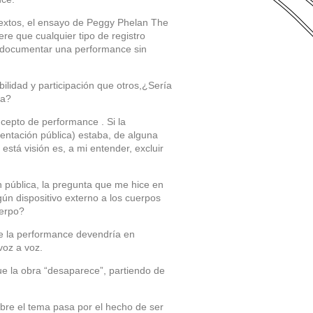
 textos, el ensayo de Peggy Phelan The
re que cualquier tipo de registro
e documentar una performance sin
idad y participación que otros,¿Sería
ra?
cepto de performance . Si la
entación pública) estaba, de alguna
tá visión es, a mi entender, excluir
ón pública, la pregunta que me hice en
ún dispositivo externo a los cuerpos
uerpo?
e la performance devendría en
voz a voz.
ue la obra “desaparece”, partiendo de
obre el tema pasa por el hecho de ser