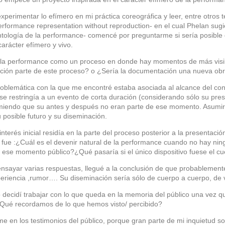
perimentar lo efímero en mi práctica coreográfica y leer, entre otros
erformance representation without reproduction- en el cual Phelan sugie
ontología de la performance- comencé por preguntarme si sería posibl
carácter efímero y vivo.
la performance como un proceso en donde hay momentos de más visibil
ción parte de este proceso? o ¿Sería la documentación una nueva ob
oblemática con la que me encontré estaba asociada al alcance del con
e restringía a un evento de corta duración (considerando sólo su pres
iendo que su antes y después no eran parte de ese momento. Asumir es
u posible futuro y su diseminación.
nterés inicial residía en la parte del proceso posterior a la presentaci
fue :¿Cuál es el devenir natural de la performance cuando no hay ning
r ese momento público?¿Qué pasaría si el único dispositivo fuese el c
nsayar varias respuestas, llegué a la conclusión de que probablement
riencia ,rumor…. Su diseminación sería sólo de cuerpo a cuerpo, de 
decidí trabajar con lo que queda en la memoria del público una vez q
¿Qué recordamos de lo que hemos visto/ percibido?
me en los testimonios del público, porque gran parte de mi inquietud s