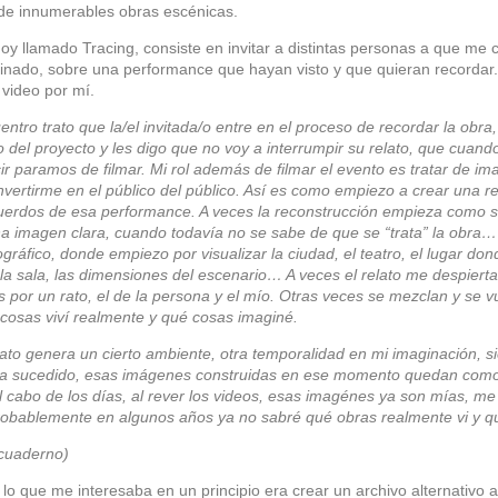
de innumerables obras escénicas.
hoy llamado Tracing, consiste en invitar a distintas personas a que me
inado, sobre una performance que hayan visto y que quieran recordar.
 video por mí.
ntro trato que la/el invitada/o entre en el proceso de recordar la obra
 del proyecto y les digo que no voy a interrumpir su relato, que cuan
r paramos de filmar. Mi rol además de filmar el evento es tratar de i
vertirme en el público del público. Así es como empiezo a crear una 
uerdos de esa performance. A veces la reconstrucción empieza como si
a imagen clara, cuando todavía no se sabe de que se “trata” la obra…
ográfico, donde empiezo por visualizar la ciudad, el teatro, el lugar d
la sala, las dimensiones del escenario… A veces el relato me despiert
 por un rato, el de la persona y el mío. Otras veces se mezclan y se v
cosas viví realmente y qué cosas imaginé.
ato genera un cierto ambiente, otra temporalidad en mi imaginación, s
ha sucedido, esas imágenes construidas en ese momento quedan como
 cabo de los días, al rever los videos, esas imagénes ya son mías, m
robablemente en algunos años ya no sabré qué obras realmente vi y qu
 cuaderno)
o que me interesaba en un principio era crear un archivo alternativo a 