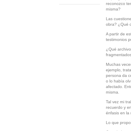
reconozco ten
misma?
Las cuestione
obra? ¿Qué c
A partir de e
testimonios pu
¿Qué archivo 
fragmentados
Muchas veces 
ejemplo, trat
persona da cu
o lo había ol
afectado. Ent
misma.
Tal vez mi tr
recuerdo y en
énfasis en la
Lo que propon