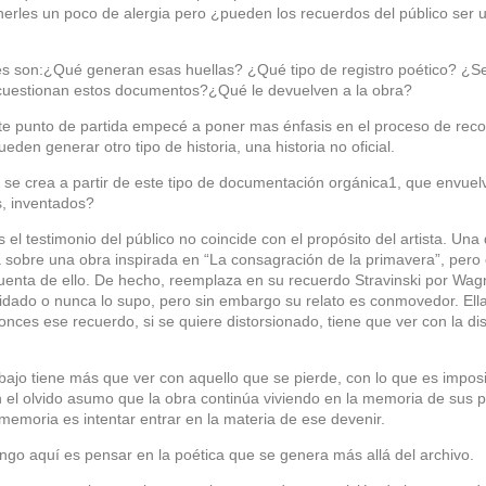
erles un poco de alergia pero ¿pueden los recuerdos del público ser 
s son:¿Qué generan esas huellas? ¿Qué tipo de registro poético? ¿Se
uestionan estos documentos?¿Qué le devuelven a la obra?
ste punto de partida empecé a poner mas énfasis en el proceso de reco
eden generar otro tipo de historia, una historia no oficial.
se crea a partir de este tipo de documentación orgánica1, que envuel
, inventados?
el testimonio del público no coincide con el propósito del artista. Una
a sobre una obra inspirada en “La consagración de la primavera”, pero
enta de ello. De hecho, reemplaza en su recuerdo Stravinski por Wagn
vidado o nunca lo supo, pero sin embargo su relato es conmovedor. Ella
onces ese recuerdo, si se quiere distorsionado, tiene que ver con la di
abajo tiene más que ver con aquello que se pierde, con lo que es imposi
 el olvido asumo que la obra continúa viviendo en la memoria de sus p
 memoria es intentar entrar en la materia de ese devenir.
go aquí es pensar en la poética que se genera más allá del archivo.