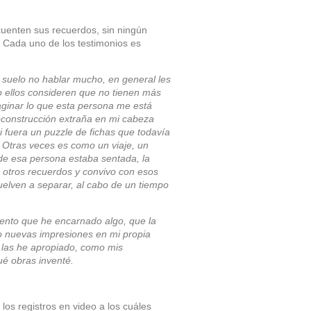
 cuenten sus recuerdos, sin ningún
 Cada uno de los testimonios es
, suelo no hablar mucho, en general les
do ellos consideren que no tienen más
maginar lo que esta persona me está
reconstrucción extraña en mi cabeza
 fuera un puzzle de fichas que todavía
 Otras veces es como un viaje, un
onde esa persona estaba sentada, la
a otros recuerdos y convivo con esos
uelven a separar, al cabo de un tiempo
iento que he encarnado algo, que la
 nuevas impresiones en mi propia
e las he apropiado, como mis
é obras inventé.
los registros en video a los cuáles