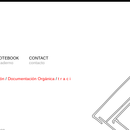
OTEBOOK
CONTACT
uaderno
contacto
ión
/
Documentación Orgánica
/
t r a c i
nce.