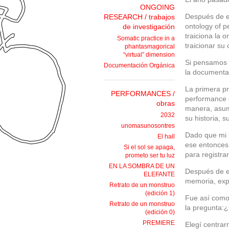
ONGOING
Después de ex
RESEARCH / trabajos
ontology of p
de investigación
traiciona la 
Somatic practice in a
traicionar su 
phantasmagorical
“virtual” dimension
Si pensamos 
Documentación Orgánica
la documenta
La primera pr
PERFORMANCES /
performance s
obras
manera, asum
2032
su historia, s
unomasunosontres
Dado que mi i
El hall
ese entonces 
Si el sol se apaga,
para registra
prometo ser tu luz
EN LA SOMBRA DE UN
Después de e
ELEFANTE
memoria, expe
Retrato de un monstruo
(edición 1)
Fue así como 
Retrato de un monstruo
la pregunta:
(edición 0)
PREMIERE
Elegí centrar