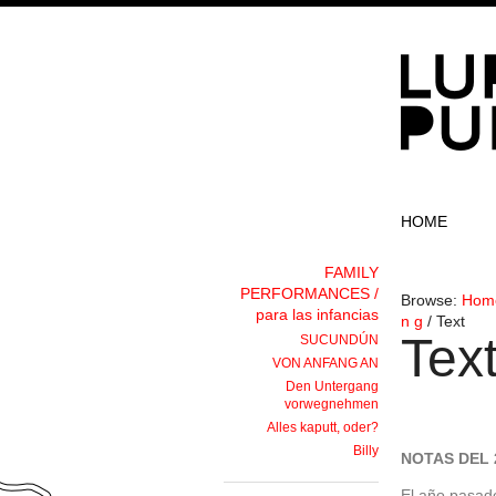
HOME
FAMILY
PERFORMANCES /
Browse:
Hom
para las infancias
n g
/
Text
Tex
SUCUNDÚN
VON ANFANG AN
Den Untergang
vorwegnehmen
Alles kaputt, oder?
Billy
NOTAS DEL
El año pasado