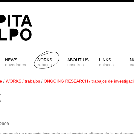
NEWS
WORKS
ABOUT US
LINKS
N
novedades
trabajos
nosotros
enlaces
c
e
/
WORKS / trabajos
/
ONGOING RESEARCH / trabajos de investigac
t
 2009…
 empecé un proyecto inspirada en el carácter efímero de la performa