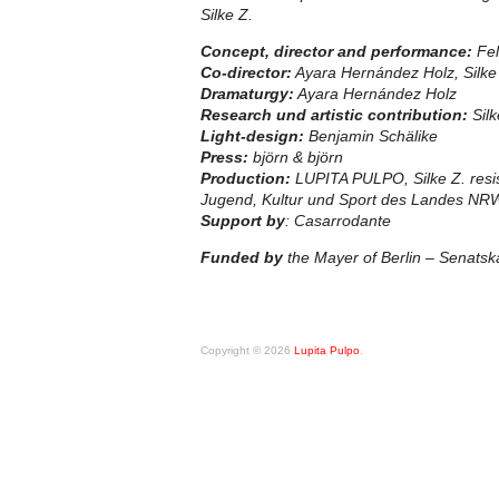
Silke Z.
Concept, director and performance:
Fel
Co-director:
Ayara Hernández Holz, Silke
Dramaturgy:
Ayara Hernández Holz
Research und artistic contribution:
Silk
Light-design:
Benjamin Schälike
Press:
björn & björn
Production:
LUPITA PULPO, Silke Z. resist
Jugend, Kultur und Sport des Landes NRW
Support by
: Casarrodante
Funded by
the Mayer of Berlin – Senatska
Copyright © 2026
Lupita Pulpo
.