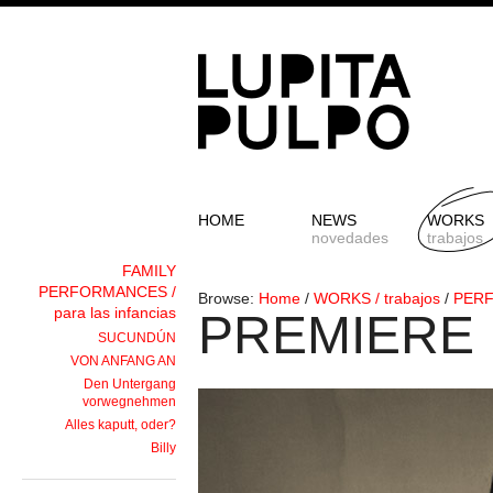
HOME
NEWS
WORKS
novedades
trabajos
FAMILY
PERFORMANCES /
Browse:
Home
/
WORKS / trabajos
/
PERF
para las infancias
PREMIERE
SUCUNDÚN
VON ANFANG AN
Den Untergang
vorwegnehmen
Alles kaputt, oder?
Billy