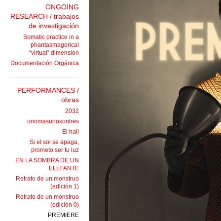
ONGOING
RESEARCH / trabajos
de investigación
Somatic practice in a
phantasmagorical
“virtual” dimension
Documentación Orgánica
PERFORMANCES /
obras
2032
unomasunosontres
El hall
Si el sol se apaga,
prometo ser tu luz
EN LA SOMBRA DE UN
ELEFANTE
Retrato de un monstruo
(edición 1)
Retrato de un monstruo
(edición 0)
PREMIERE