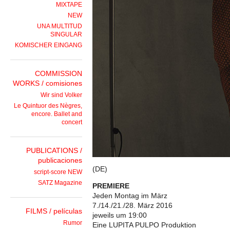
MIXTAPE
NEW
UNA MULTITUD
SINGULAR
KOMISCHER EINGANG
COMMISSION
WORKS / comisiones
Wir sind Volker
Le Quintuor des Nègres,
encore. Ballet and
concert
PUBLICATIONS /
publicaciones
(DE)
script-score NEW
SATZ Magazine
PREMIERE
Jeden Montag im März
7./14./21./28. März 2016
FILMS / películas
jeweils um 19:00
Rumor
Eine LUPITA PULPO Produktion