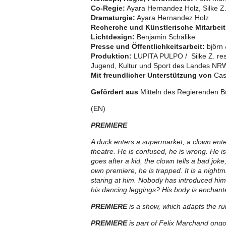
Co-Regie:
Ayara Hernandez Holz, Silke Z
Dramaturgie:
Ayara Hernandez Holz
Recherche und Künstlerische Mitarbeit
Lichtdesign:
Benjamin Schälike
Presse und Öffentlichkeitsarbeit:
björn 
Produktion:
LUPITA PULPO / Silke Z. resis
Jugend, Kultur und Sport des Landes NRW
Mit freundlicher Unterstützung von
Cas
Gefördert aus
Mitteln des Regierenden Bü
(EN)
PREMIERE
A duck enters a supermarket, a clown ente
theatre. He is confused, he is wrong. He i
goes after a kid, the clown tells a bad joke
own premiere, he is trapped. It is a nightm
staring at him. Nobody has introduced him. 
his dancing leggings? His body is enchant
PREMIERE
is a show, which adapts the r
PREMIERE
is part of Felix Marchand ong