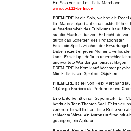
Ein Solo von und mit Felix Marchand
www.dock11-berlin.de
PREMIERE
ist ein Solo, welche die Rege
Ein Mann stolpert auf eine nackte Bühne. E
Aufmerksamkeit des Publikums ist auf Ihn g
auf die Musik zu tanzen. Er bricht ab. Vo
durch das Scheitern des Protagonisten.
Es ist ein Spiel zwischen der Erwartungsh
Dabei seziert er jeden Moment; verhandel
kann. Er schlüpft dafür in unterschiedlich
unerwartete Wendungen einzuschlagen.
PREMIERE ist Komik auf höchster physische
Mimik. Es ist ein Spiel mit Objekten.
PREMIERE
ist Teil von Felix Marchand l
14jährige Karriere als Performer und Ch
Eine Ente betritt einen Supermarkt. Ein Cl
betritt ein Tanz-Theater-Saal. Er ist veru
verloren. Er will fliehen. Eine Reihe von a
schlechte Witze, ein Astronaut flirtet mit
gefangen, ein Alptraum.
Konzept, Regie, Performance:
Felix Ma