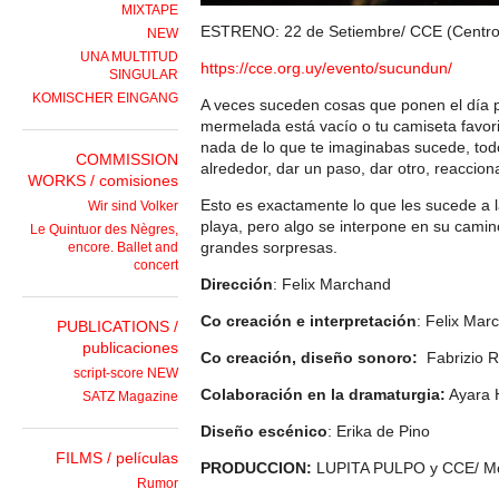
MIXTAPE
ESTRENO: 22 de Setiembre/ CCE (Centro 
NEW
UNA MULTITUD
https://cce.org.uy/evento/sucundun/
SINGULAR
KOMISCHER EINGANG
A veces suceden cosas que ponen el día pa
mermelada está vacío o tu camiseta favor
nada de lo que te imaginabas sucede, tod
COMMISSION
alrededor, dar un paso, dar otro, reacci
WORKS / comisiones
Esto es exactamente lo que les sucede a l
Wir sind Volker
playa, pero algo se interpone en su camino
Le Quintuor des Nègres,
grandes sorpresas.
encore. Ballet and
concert
Dirección
: Felix Marchand
Co creación e interpretación
: Felix Mar
PUBLICATIONS /
publicaciones
Co creación, diseño sonoro:
Fabrizio R
script-score NEW
Colaboración en la dramaturgia:
Ayara 
SATZ Magazine
Diseño escénico
: Erika de Pino
FILMS / películas
PRODUCCION:
LUPITA PULPO y CCE/ Mo
Rumor