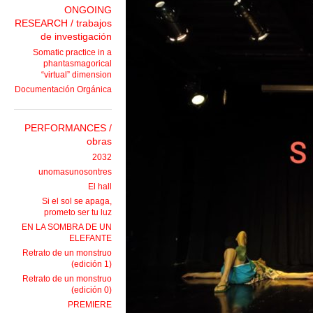
ONGOING
RESEARCH / trabajos
de investigación
Somatic practice in a
phantasmagorical
“virtual” dimension
Documentación Orgánica
PERFORMANCES /
obras
2032
unomasunosontres
El hall
Si el sol se apaga,
prometo ser tu luz
EN LA SOMBRA DE UN
ELEFANTE
Retrato de un monstruo
(edición 1)
Retrato de un monstruo
(edición 0)
PREMIERE