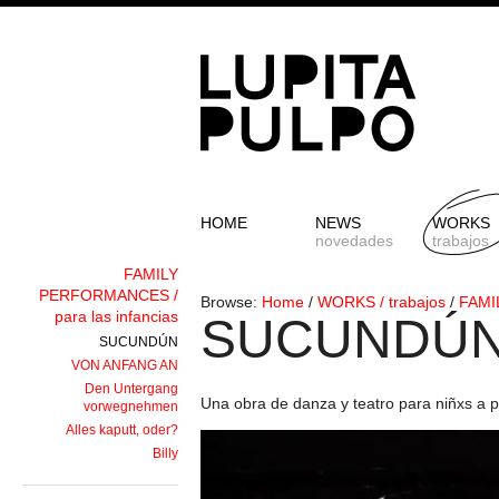
HOME
NEWS
WORKS
novedades
trabajos
FAMILY
PERFORMANCES /
Browse:
Home
/
WORKS / trabajos
/
FAMI
para las infancias
SUCUNDÚ
SUCUNDÚN
VON ANFANG AN
Den Untergang
Una obra de danza y teatro para niñxs a p
vorwegnehmen
Alles kaputt, oder?
Billy